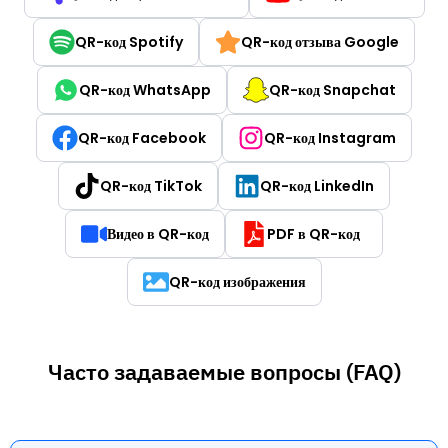
QR-код Spotify
QR-код отзыва Google
QR-код WhatsApp
QR-код Snapchat
QR-код Facebook
QR-код Instagram
QR-код TikTok
QR-код LinkedIn
Видео в QR-код
PDF в QR-код
QR-код изображения
Часто задаваемые вопросы (FAQ)