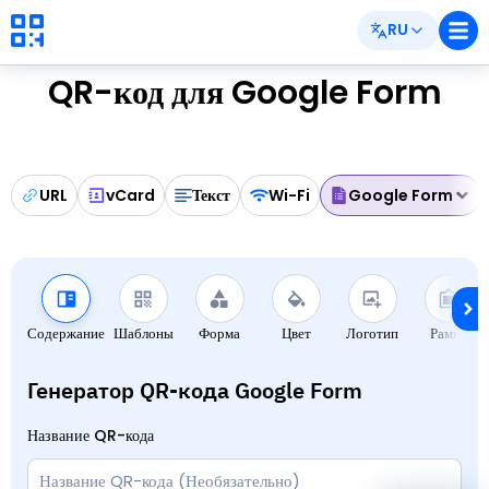
RU
QR-код для Google Form
URL
vCard
Текст
Wi-Fi
Google Form
Содержание
Шаблоны
Форма
Цвет
Логотип
Рамки
Генератор QR-кода Google Form
Название QR-кода