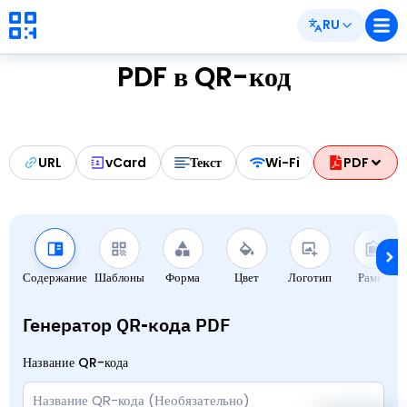
RU
PDF в QR-код
URL
vCard
Текст
Wi-Fi
PDF
Содержание
Шаблоны
Форма
Цвет
Логотип
Рамки
Генератор QR-кода PDF
Название QR-кода