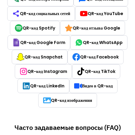
QR-код социальных сетей
QR-код YouTube
QR-код Spotify
QR-код отзыва Google
QR-код Google Form
QR-код WhatsApp
QR-код Snapchat
QR-код Facebook
QR-код Instagram
QR-код TikTok
QR-код LinkedIn
Видео в QR-код
QR-код изображения
Часто задаваемые вопросы (FAQ)