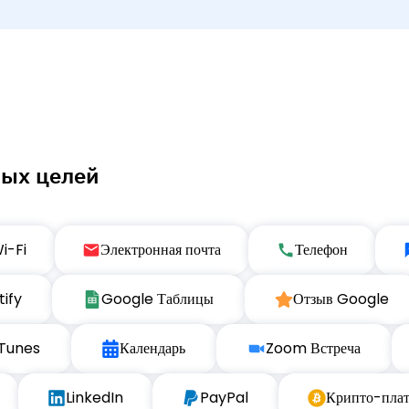
бых целей
i-Fi
Электронная почта
Телефон
tify
Google Таблицы
Отзыв Google
iTunes
Календарь
Zoom Встреча
LinkedIn
PayPal
Крипто-пла