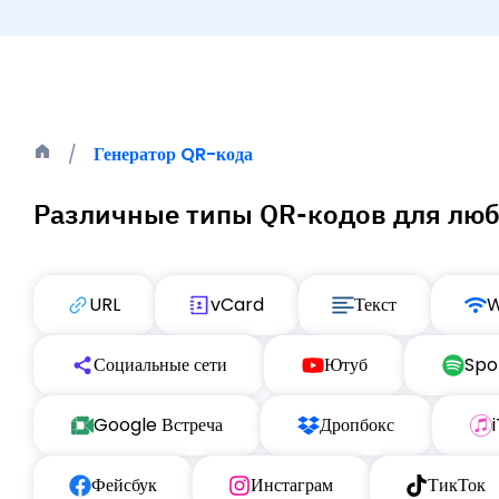
Генератор QR-кода
Различные типы QR-кодов для лю
URL
vCard
Текст
W
Социальные сети
Ютуб
Spo
Google Встреча
Дропбокс
Фейсбук
Инстаграм
ТикТок