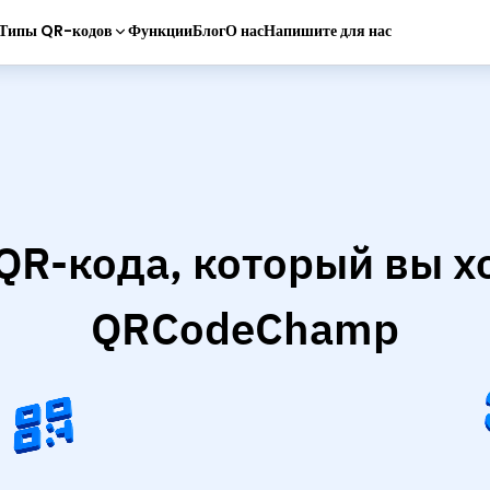
Типы QR-кодов
Функции
Блог
О нас
Напишите для нас
QR-кода, который вы хо
QRCodeChamp