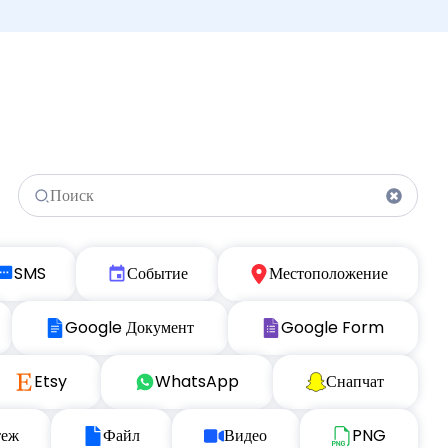
SMS
Событие
Местоположение
Google Документ
Google Form
Etsy
WhatsApp
Снапчат
теж
Файл
Видео
PNG