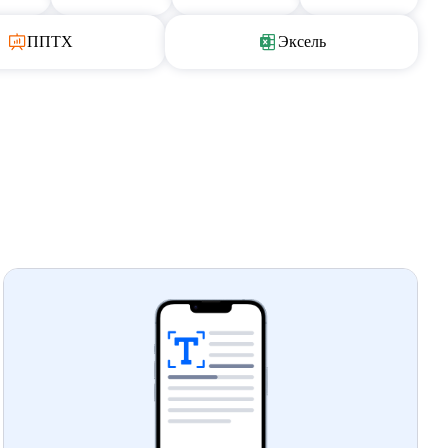
ППТХ
Эксель