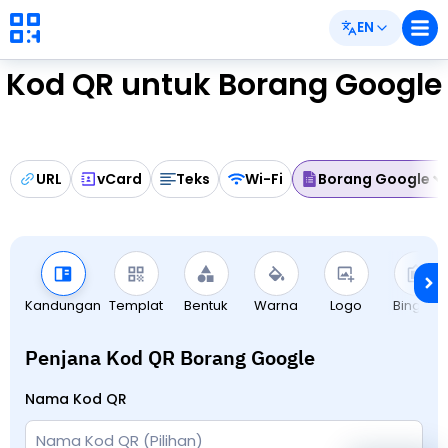
EN
Kod QR untuk Borang Google
URL
vCard
Teks
Wi-Fi
Borang Google
Kandungan
Templat
Bentuk
Warna
Logo
Bingkai
Penjana Kod QR Borang Google
Nama Kod QR