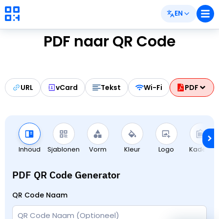
EN
PDF naar QR Code
URL
vCard
Tekst
Wi-Fi
PDF
Inhoud
Sjablonen
Vorm
Kleur
Logo
Kaders
PDF QR Code Generator
QR Code Naam