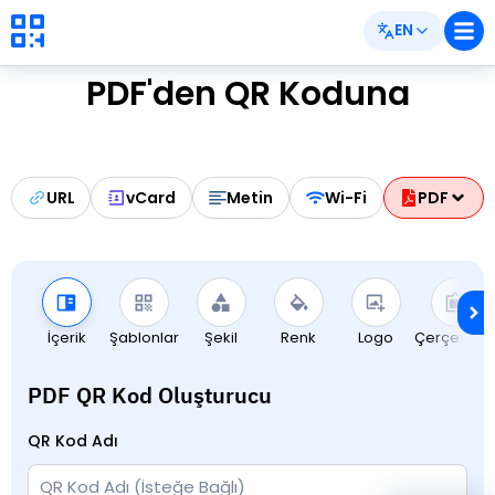
EN
PDF'den QR Koduna
URL
vCard
Metin
Wi-Fi
PDF
İçerik
Şablonlar
Şekil
Renk
Logo
Çerçevele
PDF QR Kod Oluşturucu
QR Kod Adı