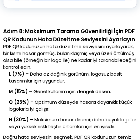
Adım 8: Maksimum Tarama Güvenilirliği İçin PDF
QR Kodunun Hata Düzeltme Seviyesini Ayarlayın
PDF QR kodunuzun hata düzeltme seviyesini ayarlayarak,
bir kısmı hasar görmüş, bulanıklaşmış veya üzeri örtülmüş
olsa bile (örneğin bir logo ile) ne kadar iyi taranabileceğini
kontrol edin.
L (7%) –
Daha az dağınık görünüm, logosuz basit
tasarımlar için uygundur.
M (15%) –
Genel kullanım için dengeli desen.
Q (25%) –
Optimum düzeyde hasara dayanıklı; küçük
logolarla iyi çalışır.
H (30%) –
Maksimum hasar direnci; daha büyük logolar
veya yüksek riskli teşhir ortamları için en iyisidir.
Doğru hata seviyesini seçmek, PDF QR kodunuzun temiz