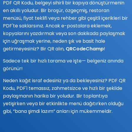
PDF QR Kodu, belgeyi sihirli bir kapıya dönüştürmenin
en akıllı yoludur. Bir broşür, özgeçmiş, restoran
menüsü, fiyat teklifi veya rehber gibi çeşitli içerikleri bir
PDF'te saklarsınız. Ancak e-postalara eklemek,
kopyalarını yazdırmak veya son dakikada paylaşmak
için uğraşmak yerine, neden şık ve basit hale
getirmeyesiniz? Bir QR alın,
QRCodeChamp
!
Sadece tek bir hızlı tarama ve işte— belgeniz anında
görünür!
Neden kağıt israf edesiniz ya da bekleyesiniz? PDF QR
Kodu, PDF'i temassız, zahmetsizce ve hızlı bir şekilde
paylaşmanın harika bir yoludur. Bir toplantıya
yetişirken veya bir etkinlikte menü dağıtırken olduğu
gibi, “bana şimdi lazım” anları için mükemmeldir.