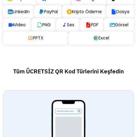
LinkedIn
PayPal
Kripto Ödeme
Dosya
Video
PNG
Ses
PDF
Görsel
PPTX
Excel
Tüm ÜCRETSİZ QR Kod Türlerini Keşfedin