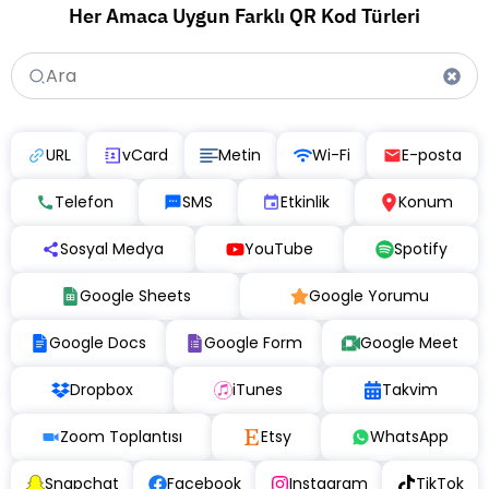
Her Amaca Uygun Farklı QR Kod Türleri
URL
vCard
Metin
Wi-Fi
E-posta
Telefon
SMS
Etkinlik
Konum
Sosyal Medya
YouTube
Spotify
Google Sheets
Google Yorumu
Google Docs
Google Form
Google Meet
Dropbox
iTunes
Takvim
Zoom Toplantısı
Etsy
WhatsApp
Snapchat
Facebook
Instagram
TikTok