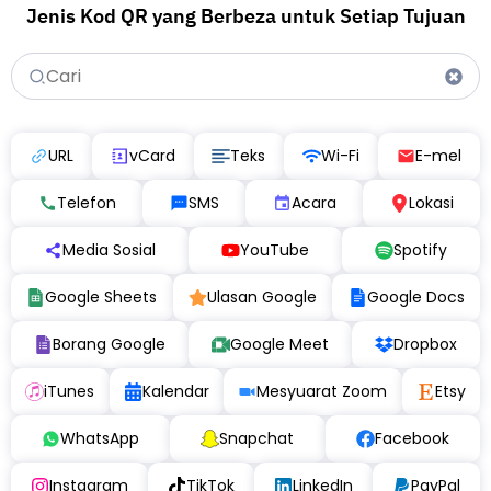
Jenis Kod QR yang Berbeza untuk Setiap Tujuan
URL
vCard
Teks
Wi-Fi
E-mel
Telefon
SMS
Acara
Lokasi
Media Sosial
YouTube
Spotify
Google Sheets
Ulasan Google
Google Docs
Borang Google
Google Meet
Dropbox
iTunes
Kalendar
Mesyuarat Zoom
Etsy
WhatsApp
Snapchat
Facebook
Instagram
TikTok
LinkedIn
PayPal