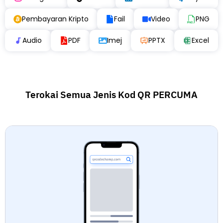
Pembayaran Kripto
Fail
Video
PNG
Audio
PDF
Imej
PPTX
Excel
Terokai Semua Jenis Kod QR PERCUMA