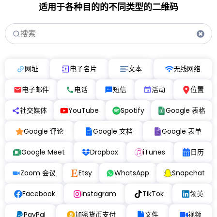
适用于各种目的的不同类型的二维码
网址
电子名片
文本
无线网络
电子邮件
电话
短信
活动
位置
社交媒体
YouTube
Spotify
Google 表格
Google 评论
Google 文档
Google 表单
Google Meet
Dropbox
iTunes
日历
Zoom 会议
Etsy
WhatsApp
Snapchat
Facebook
Instagram
TikTok
领英
PayPal
加密货币支付
文件
视频