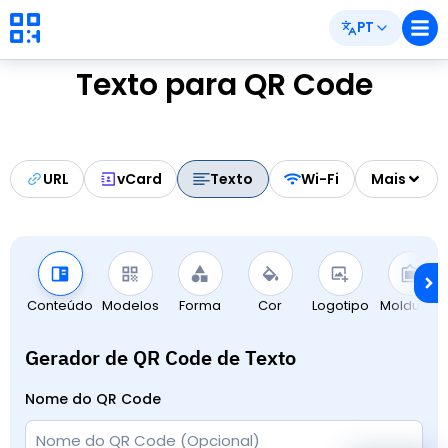
PT
Texto para QR Code
URL
vCard
Texto
Wi-Fi
Mais
Conteúdo
Modelos
Forma
Cor
Logotipo
Molduras
Gerador de QR Code de Texto
Nome do QR Code