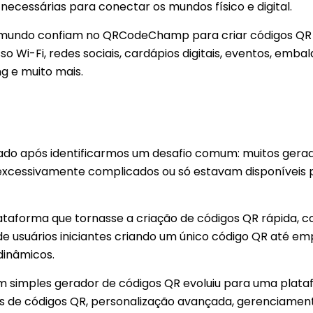
ecessárias para conectar os mundos físico e digital.
o mundo confiam no QRCodeChamp para criar códigos QR p
so Wi-Fi, redes sociais, cardápios digitais, eventos, emba
 e muito mais.
do após identificarmos um desafio comum: muitos gerad
excessivamente complicados ou só estavam disponíveis p
taforma que tornasse a criação de códigos QR rápida, con
de usuários iniciantes criando um único código QR até e
dinâmicos.
simples gerador de códigos QR evoluiu para uma plat
s de códigos QR, personalização avançada, gerenciamen