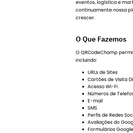
eventos, logística e m
continuamente nossa pl
crescer.
O Que Fazemos
O QRCodeChamp permite c
incluindo
:
URLs de Sites
Cartões de Visita D
Acesso Wi-Fi
Números de Telefo
E-mail
SMS
Perfis de Redes Soc
Avaliações do Goog
Formulários Googl