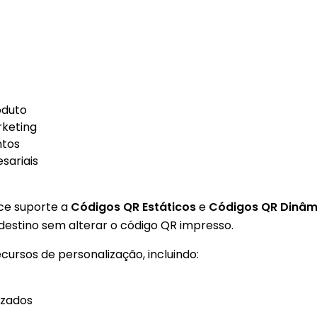
oduto
keting
ntos
ariais
ce suporte a
Códigos QR Estáticos
e
Códigos QR Dinâm
destino sem alterar o código QR impresso.
rsos de personalização, incluindo
:
izados