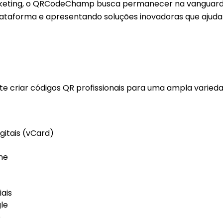
arketing, o QRCodeChamp busca permanecer na vanguar
ataforma e apresentando soluções inovadoras que ajuda
riar códigos QR profissionais para uma ampla variedad
igitais (vCard)
ne
iais
le
e