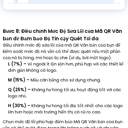
Bước 8: Điều chỉnh Mức Độ Sửa Lỗi của Mã QR Văn
bản để Đảm bảo Độ Tin cậy Quét Tối đa
Điều chỉnh mức độ sửa lỗi của mã QR Văn bản của bạn để
kiểm soát mức độ nó vẫn có thể được quét nếu một phần
của nó bị hỏng, mờ hoặc bị che (ví dụ, bởi một logo).
L (7%) –
Vẻ ngoài ít lộn xộn hơn, phù hợp với các thiết kế
đơn giản không có logo.
M (15%) –
Mẫu cân bằng cho sử dụng chung.
Q (25%) –
Kháng hư hỏng tối ưu; hoạt động tốt với các
logo nhỏ.
H (30%) –
Kháng hư hỏng tối đa; tốt nhất cho các logo
lớn hơn hoặc môi trường hiển thị có rủi ro cao.
Chọn mức độ lỗi phù hợp đảm bảo Mã QR Văn bản của bạn
vẫn có thể quét được trong khi trông sạch sẽ và chuyên