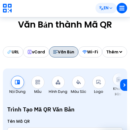
EN
Văn Bản thành Mã QR
URL
vCard
Văn Bản
Wi-Fi
Thêm
Khung
Nội Dung
Mẫu
Hình Dạng
Màu Sắc
Logo
Hình
Trình Tạo Mã QR Văn Bản
Tên Mã QR