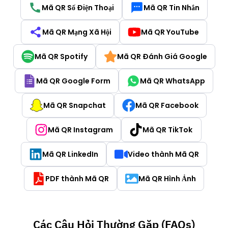
Mã QR Số Điện Thoại
Mã QR Tin Nhắn
Mã QR Mạng Xã Hội
Mã QR YouTube
Mã QR Spotify
Mã QR Đánh Giá Google
Mã QR Google Form
Mã QR WhatsApp
Mã QR Snapchat
Mã QR Facebook
Mã QR Instagram
Mã QR TikTok
Mã QR LinkedIn
Video thành Mã QR
PDF thành Mã QR
Mã QR Hình Ảnh
Các Câu Hỏi Thường Gặp (FAQs)