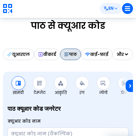
EN
पाठ से क्यूआर कोड
यूआरएल
वीकार्ड
पाठ
वाई-फ़ाई
और
सामग्री
टेम्प्लेट
आकृति
रंग
लोगो
फ़्रेम
पाठ क्यूआर कोड जनरेटर
क्यूआर कोड नाम