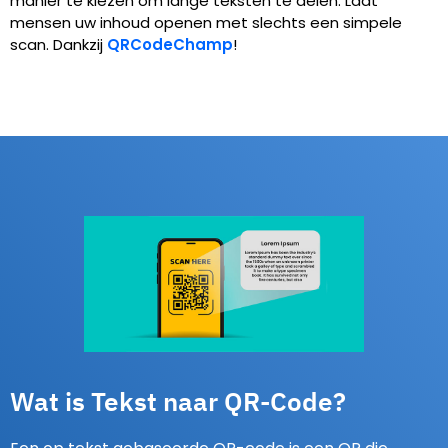
manier te kiezen om lange teksten te delen. Laat
mensen uw inhoud openen met slechts een simpele
scan. Dankzij
QRCodeChamp
!
Wat is Tekst naar QR-Code?