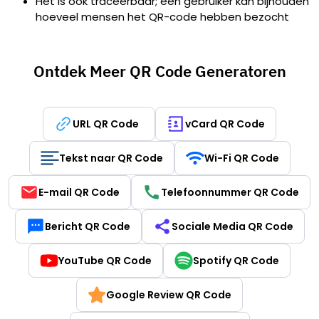
Het is ook traceerbaar; een gebruiker kan bijhouden
hoeveel mensen het QR-code hebben bezocht
Ontdek Meer QR Code Generatoren
URL QR Code
vCard QR Code
Tekst naar QR Code
Wi-Fi QR Code
E-mail QR Code
Telefoonnummer QR Code
Bericht QR Code
Sociale Media QR Code
YouTube QR Code
Spotify QR Code
Google Review QR Code