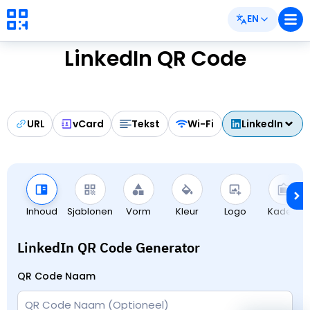
EN
LinkedIn QR Code
URL
vCard
Tekst
Wi-Fi
LinkedIn
Inhoud
Sjablonen
Vorm
Kleur
Logo
Kaders
LinkedIn QR Code Generator
QR Code Naam