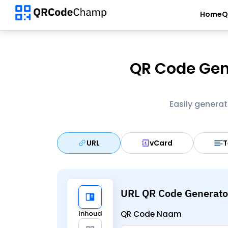
Home
Q
QR Code Gen
Easily genera
URL
vCard
T
URL QR Code Generato
Inhoud
QR Code Naam