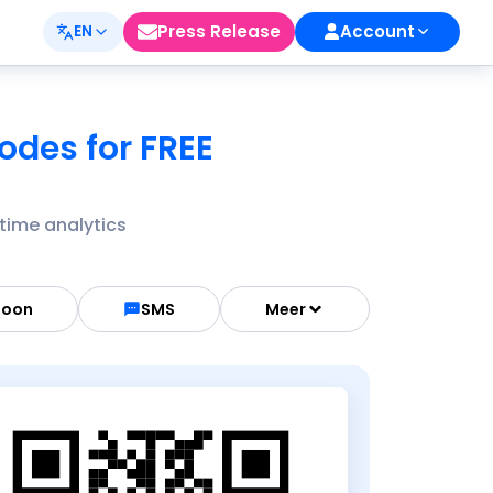
Press Release
Account
EN
des for FREE
time analytics
foon
SMS
Meer