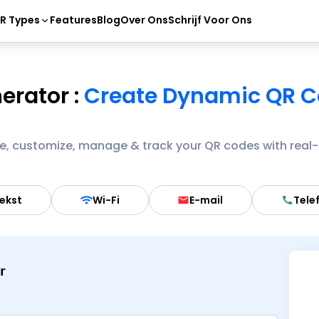
R Types
Features
Blog
Over Ons
Schrijf Voor Ons
erator
:
Create Dynamic QR Co
te, customize, manage & track your QR codes with real-
ekst
Wi-Fi
E-mail
Tele
r