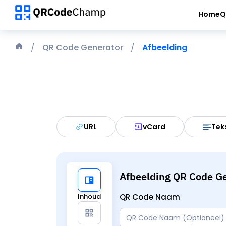
Home
Q
QR Code Generator
Afbeelding
URL
vCard
Tek
Afbeelding QR Code G
Inhoud
QR Code Naam