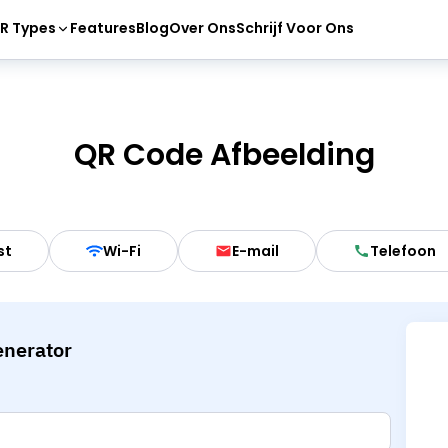
R Types
Features
Blog
Over Ons
Schrijf Voor Ons
QR Code Afbeelding
st
Wi-Fi
E-mail
Telefoon
enerator