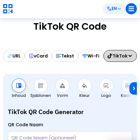
EN
TikTok QR Code
URL
vCard
Tekst
Wi-Fi
TikTok
Inhoud
Sjablonen
Vorm
Kleur
Logo
Kaders
TikTok QR Code Generator
QR Code Naam