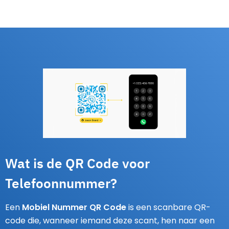
Wat is de QR Code voor
Telefoonnummer?
Een
Mobiel Nummer QR Code
is een scanbare QR-
code die, wanneer iemand deze scant, hen naar een