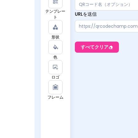
テンプレー
URLを送信
ト
形状
すべてクリア
色
ロゴ
フレーム