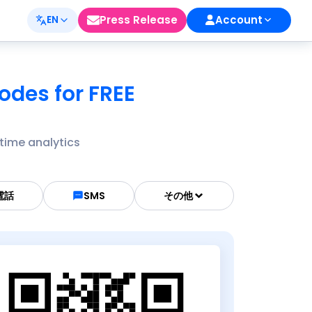
Press Release
Account
EN
des for FREE
time analytics
電話
SMS
その他