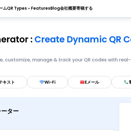
ーム
QR Types
Features
Blog
会社概要
寄稿する
erator
:
Create Dynamic QR Co
te, customize, manage & track your QR codes with real-
テキスト
Wi-Fi
Eメール
レーター