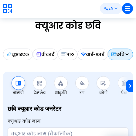
EN
क्यूआर कोड छवि
यूआरएल
वीकार्ड
पाठ
वाई-फ़ाई
छवि
सामग्री
टेम्प्लेट
आकृति
रंग
लोगो
फ़्रेम
छवि क्यूआर कोड जनरेटर
क्यूआर कोड नाम