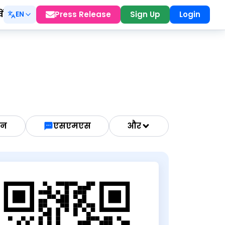
ं
Press Release
Sign Up
Login
EN
ोन
एसएमएस
और