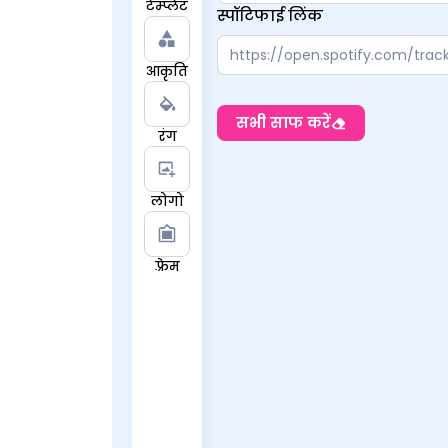
टेम्प्लेट
स्पॉटिफाई लिंक
आकृति
सभी साफ करें
रंग
लोगो
फ़्रेम