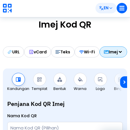
EN
Imej Kod QR
URL
vCard
Teks
Wi-Fi
Imej
Kandungan
Templat
Bentuk
Warna
Logo
Bingkai
Penjana Kod QR Imej
Nama Kod QR