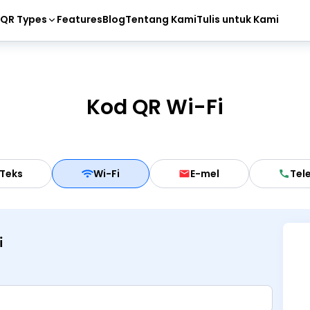
QR Types
Features
Blog
Tentang Kami
Tulis untuk Kami
Kod QR Wi-Fi
Teks
Wi-Fi
E-mel
Tel
i