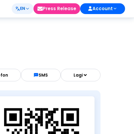
Press Release
Account
EN
efon
SMS
Lagi