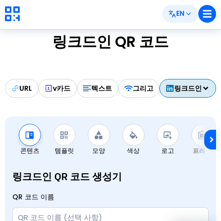
EN
링크드인 QR 코드
URL
v카드
텍스트
그리고
링크드인
콘텐츠
템플릿
모양
색상
로고
프레임
링크드인 QR 코드 생성기
QR 코드 이름