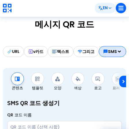
EN
메시지 QR 코드
URL
v카드
텍스트
그리고
SMS
콘텐츠
템플릿
모양
색상
로고
프레임
SMS QR 코드 생성기
QR 코드 이름