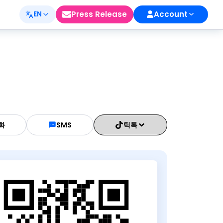
Press Release
Account
EN
화
SMS
틱톡