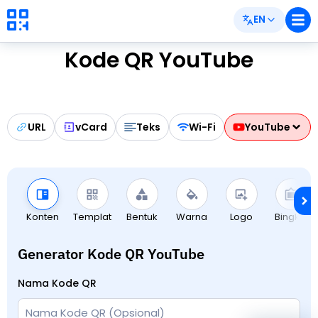
EN
Kode QR YouTube
URL
vCard
Teks
Wi-Fi
YouTube
Konten
Templat
Bentuk
Warna
Logo
Bingkai
Generator Kode QR YouTube
Nama Kode QR