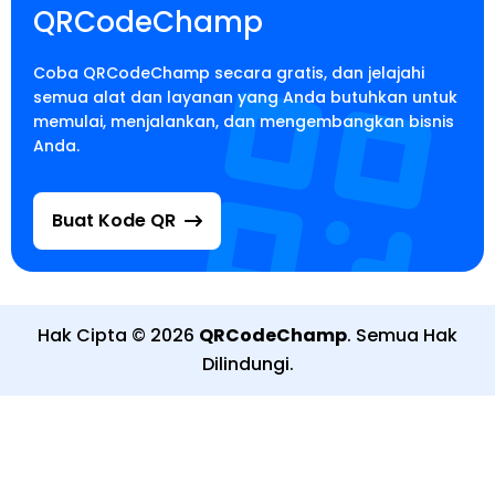
QRCodeChamp
Coba QRCodeChamp secara gratis, dan jelajahi
semua alat dan layanan yang Anda butuhkan untuk
memulai, menjalankan, dan mengembangkan bisnis
Anda.
Buat Kode QR
Hak Cipta
©
2026
QRCodeChamp
.
Semua Hak
Dilindungi
.