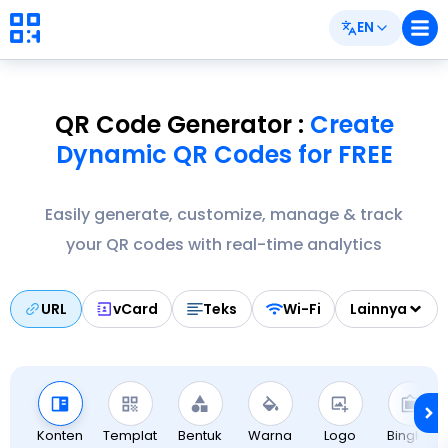
EN
QR Code Generator
:
Create
Dynamic QR Codes for FREE
Easily generate, customize, manage & track
your QR codes with real-time analytics
URL
vCard
Teks
Wi-Fi
Lainnya
Konten
Templat
Bentuk
Warna
Logo
Bingkai