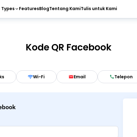
 Types
Features
Blog
Tentang Kami
Tulis untuk Kami
Kode QR Facebook
ks
Wi-Fi
Email
Telepon
ebook