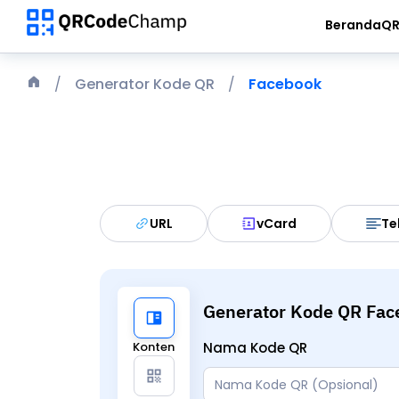
Beranda
QR
Generator Kode QR
Facebook
URL
vCard
Te
Generator Kode QR Fac
Konten
Nama Kode QR