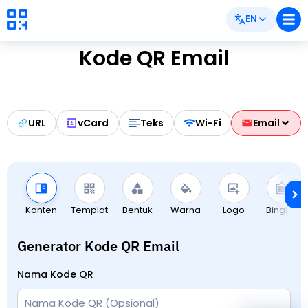
EN
Kode QR Email
URL
vCard
Teks
Wi-Fi
Email
Konten
Templat
Bentuk
Warna
Logo
Bingkai
Generator Kode QR Email
Nama Kode QR