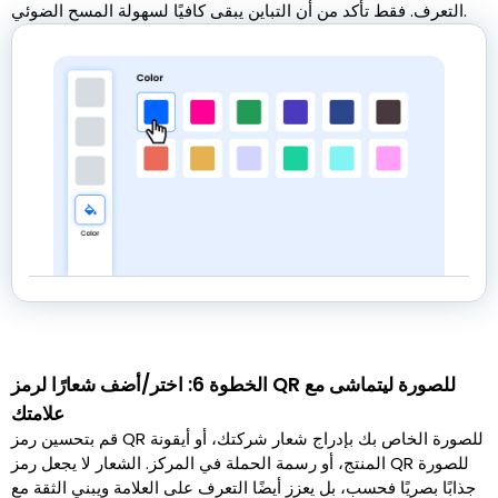
التعرف. فقط تأكد من أن التباين يبقى كافيًا لسهولة المسح الضوئي.
الخطوة 6: اختر/أضف شعارًا لرمز QR للصورة ليتماشى مع
علامتك
قم بتحسين رمز QR للصورة الخاص بك بإدراج شعار شركتك، أو أيقونة
المنتج، أو رسمة الحملة في المركز. الشعار لا يجعل رمز QR للصورة
جذابًا بصريًا فحسب، بل يعزز أيضًا التعرف على العلامة ويبني الثقة مع