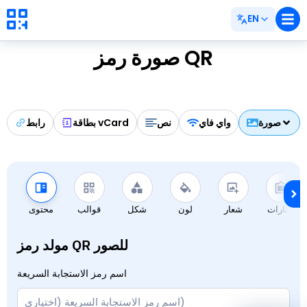
EN
صورة رمز QR
صورة
واي فاي
نص
بطاقة vCard
رابط
إطارات
شعار
لون
شكل
قوالب
محتوى
مولد رمز QR للصور
اسم رمز الاستجابة السريعة