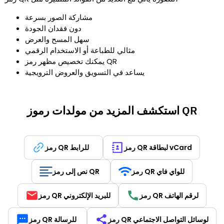
مشاركة الصور بسرعة
دون فقدان الجودة
سهل المسح والعرض
مثالي للطباعة أو الاستخدام الرقمي
يمكنك تخصيص مظهر رمز QR
يساعد في التسويق والعروض الترويجية
استكشف المزيد من مولدات رموز QR
رمز QR لبطاقة vCard
رمز QR للرابط
رمز QR للواي فاي
نص إلى رمز QR
رمز QR لرقم الهاتف
رمز QR للبريد الإلكتروني
رمز QR لوسائل التواصل الاجتماعي
رمز QR للرسالة