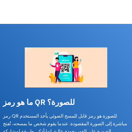
ما هو رمز QR للصورة؟
رمز QR للصورة هو رمز قابل للمسح الضوئي يأخذ المستخدم
مباشرة إلى الصورة المقصودة. عندما يقوم شخص ما بمسحه، تُفتح
الصورة على الفور بجودة عالية. إنها أذكى طريقة لمشاركة