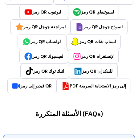
رمز QR لسبوتيفاي
رمز QR ليوتيوب
رمز QR لنموذج جوجل
رمز QR لمراجعة جوجل
رمز QR لسناب شات
رمز QR لواتساب
رمز QR لإنستغرام
رمز QR لفيسبوك
رمز QR للينكد إن
رمز QR لتيك توك
PDF إلى رمز الاستجابة السريعة
فيديو إلى رمز QR
الأسئلة المتكررة (FAQs)