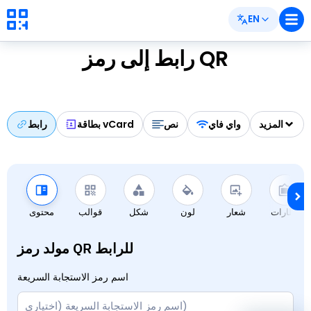
EN
رابط إلى رمز QR
المزيد
واي فاي
نص
بطاقة vCard
رابط
إطارات
شعار
لون
شكل
قوالب
محتوى
مولد رمز QR للرابط
اسم رمز الاستجابة السريعة