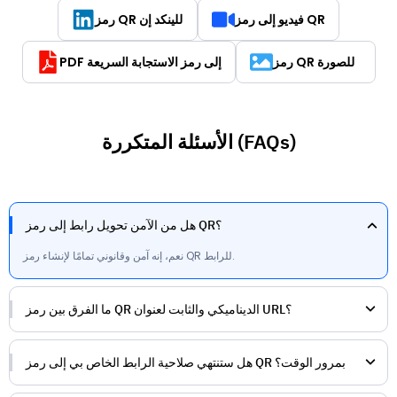
فيديو إلى رمز QR
رمز QR للينكد إن
رمز QR للصورة
PDF إلى رمز الاستجابة السريعة
الأسئلة المتكررة (FAQs)
هل من الآمن تحويل رابط إلى رمز QR؟
نعم، إنه آمن وقانوني تمامًا لإنشاء رمز QR للرابط.
ما الفرق بين رمز QR الديناميكي والثابت لعنوان URL؟
هل ستنتهي صلاحية الرابط الخاص بي إلى رمز QR بمرور الوقت؟