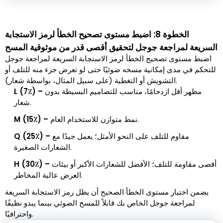
الخطوة 8: اضبط مستوى تصحيح الخطأ لرمز الاستجابة
السريعة لمراجعة جوجل لتحقيق أقصى قدر من موثوقية المسح
اضبط مستوى تصحيح الخطأ لرمز الاستجابة السريعة لمراجعة جوجل
للتحكم في مدى إمكانية مسحه ضوئيًا حتى لو تعرض جزء منه للتلف أو
التشويش أو التغطية (على سبيل المثال، بواسطة شعار).
مظهر أقل ازدحامًا، مناسب للتصاميم البسيطة بدون
L (7٪) –
شعار.
نمط متوازن للاستخدام العام.
M (15٪) –
مقاوم للتلف على النحو الأمثل؛ يعمل جيدًا مع
Q (25٪) –
الشعارات الصغيرة.
أقصى مقاومة للتلف؛ الأفضل للشعارات الأكبر أو بيئات
H (30٪) –
العرض عالية المخاطر.
يضمن اختيار مستوى الخطأ الصحيح أن يظل رمز الاستجابة السريعة
لمراجعة جوجل الخاص بك قابلاً للمسح الضوئي بينما يبدو نظيفًا
واحترافيًا.