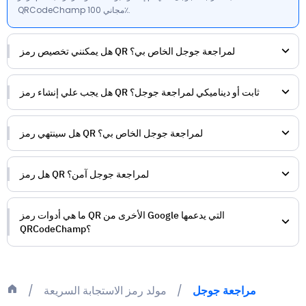
QRCodeChamp مجاني 100٪.
هل يمكنني تخصيص رمز QR لمراجعة جوجل الخاص بي؟
هل يجب علي إنشاء رمز QR ثابت أو ديناميكي لمراجعة جوجل؟
هل سينتهي رمز QR لمراجعة جوجل الخاص بي؟
هل رمز QR لمراجعة جوجل آمن؟
ما هي أدوات رمز QR الأخرى من Google التي يدعمها
QRCodeChamp؟
رمز QR لجداول بيانات جوجل
رمز QR لمستندات جوجل
مراجعة جوجل
مولد رمز الاستجابة السريعة
رمز QR لجوجل ميت