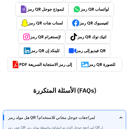
رمز QR لواتساب
رمز QR لنموذج جوجل
رمز QR لفيسبوك
رمز QR لسناب شات
رمز QR لتيك توك
رمز QR لإنستغرام
فيديو إلى رمز QR
رمز QR للينكد إن
رمز QR للصورة
PDF إلى رمز الاستجابة السريعة
الأسئلة المتكررة (FAQs)
هل مولد رمز QR لمراجعات جوجل مجاني للاستخدام؟
نعم، رمز QR لمراجعة جوجل الذي تم إنشاؤه بواسطة مولد رمز QR لـ