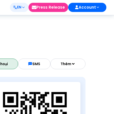
Press Release
Account
EN
Thoại
SMS
Thêm