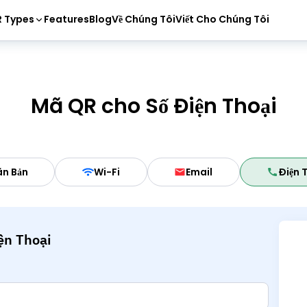
 Types
Features
Blog
Về Chúng Tôi
Viết Cho Chúng Tôi
Mã QR cho Số Điện Thoại
n Bản
Wi-Fi
Email
Điện 
ện Thoại