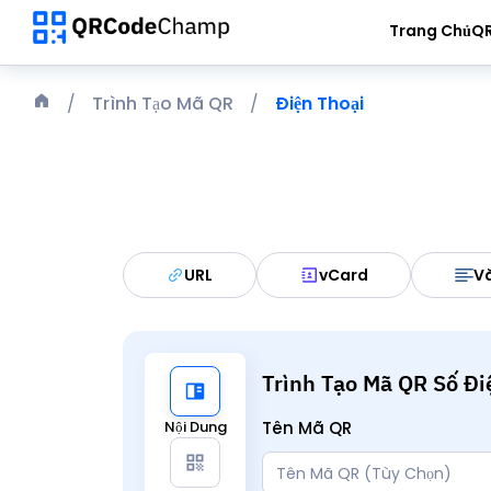
Trang Chủ
QR
Trình Tạo Mã QR
Điện Thoại
URL
vCard
Vă
Trình Tạo Mã QR Số Đi
Nội Dung
Tên Mã QR