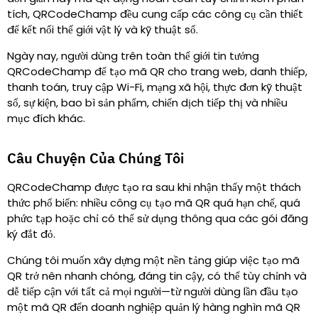
tích, QRCodeChamp đều cung cấp các công cụ cần thiết
để kết nối thế giới vật lý và kỹ thuật số.
Ngày nay, người dùng trên toàn thế giới tin tưởng
QRCodeChamp để tạo mã QR cho trang web, danh thiếp,
thanh toán, truy cập Wi-Fi, mạng xã hội, thực đơn kỹ thuật
số, sự kiện, bao bì sản phẩm, chiến dịch tiếp thị và nhiều
mục đích khác.
Câu Chuyện Của Chúng Tôi
QRCodeChamp được tạo ra sau khi nhận thấy một thách
thức phổ biến: nhiều công cụ tạo mã QR quá hạn chế, quá
phức tạp hoặc chỉ có thể sử dụng thông qua các gói đăng
ký đắt đỏ.
Chúng tôi muốn xây dựng một nền tảng giúp việc tạo mã
QR trở nên nhanh chóng, đáng tin cậy, có thể tùy chỉnh và
dễ tiếp cận với tất cả mọi người—từ người dùng lần đầu tạo
một mã QR đến doanh nghiệp quản lý hàng nghìn mã QR