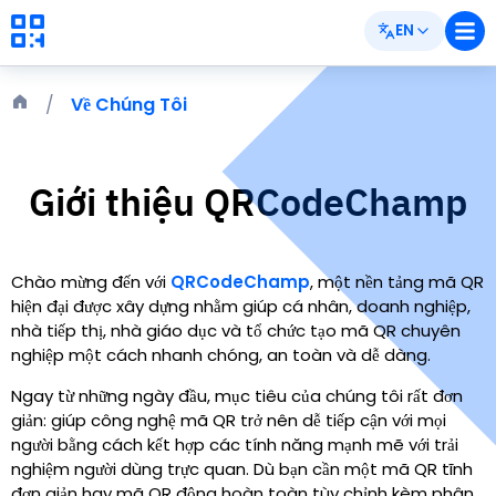
EN
Về Chúng Tôi
Giới thiệu
QRCodeChamp
Chào mừng đến với
QRCodeChamp
,
một nền tảng mã QR
hiện đại được xây dựng nhằm giúp cá nhân, doanh nghiệp,
nhà tiếp thị, nhà giáo dục và tổ chức tạo mã QR chuyên
nghiệp một cách nhanh chóng, an toàn và dễ dàng.
Ngay từ những ngày đầu, mục tiêu của chúng tôi rất đơn
giản: giúp công nghệ mã QR trở nên dễ tiếp cận với mọi
người bằng cách kết hợp các tính năng mạnh mẽ với trải
nghiệm người dùng trực quan. Dù bạn cần một mã QR tĩnh
đơn giản hay mã QR động hoàn toàn tùy chỉnh kèm phân