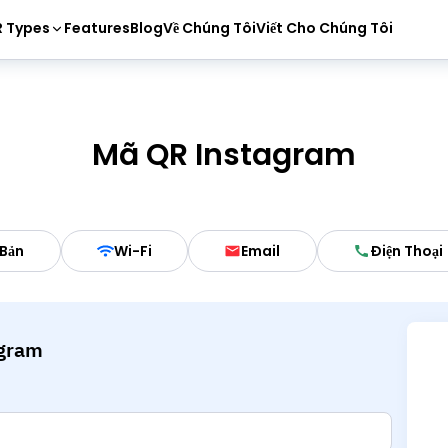
 Types
Features
Blog
Về Chúng Tôi
Viết Cho Chúng Tôi
Mã QR Instagram
Bản
Wi-Fi
Email
Điện Thoại
agram