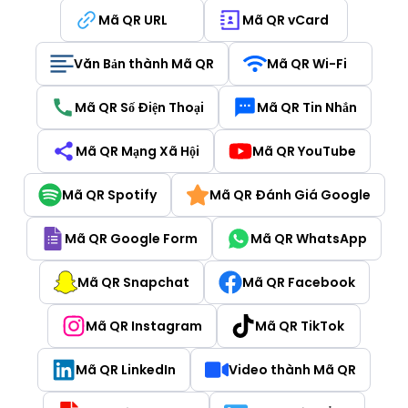
Mã QR URL
Mã QR vCard
Văn Bản thành Mã QR
Mã QR Wi-Fi
Mã QR Số Điện Thoại
Mã QR Tin Nhắn
Mã QR Mạng Xã Hội
Mã QR YouTube
Mã QR Spotify
Mã QR Đánh Giá Google
Mã QR Google Form
Mã QR WhatsApp
Mã QR Snapchat
Mã QR Facebook
Mã QR Instagram
Mã QR TikTok
Mã QR LinkedIn
Video thành Mã QR