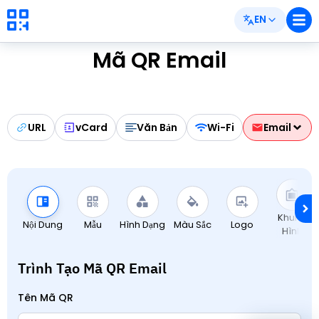
EN
Mã QR Email
URL
vCard
Văn Bản
Wi-Fi
Email
Khung
Nội Dung
Mẫu
Hình Dạng
Màu Sắc
Logo
Hình
Trình Tạo Mã QR Email
Tên Mã QR